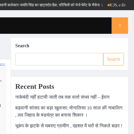
लेक्टर जयति सिंह का व्हाट्सऐप हैक, परिचितों को भेजे पेमेंट के मैसेज ।
ICJS, e-DAR और पीएम रा
Search
Search
–
Recent Posts
नाकेबंदी नहीं हटायी जाती तब तक वार्ता संभव नहीं – ईरान
च
बड़वानी सांसद का बड़ा खुलासा: मोनालिसा 16 साल की नाबालिग
, लव जिहाद के षडयंत्र का बनाया शिकार ।
भूकंप के झटके से घबराए ग्रामीण , दहशत में घरों से निकले बाहर !
m
edIn