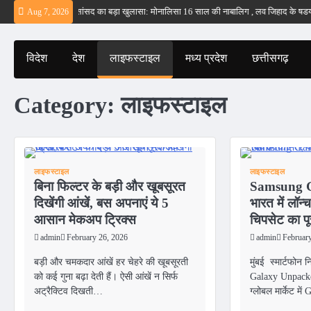
Skip
 ईरान
बड़वानी सांसद का बड़ा खुलासा: मोनालिसा 16 साल की नाबालिग , लव जिहाद के षडयंत्र क
Aug 7, 2026
to
content
विदेश
देश
लाइफस्टाइल
मध्य प्रदेश
छत्तीसगढ़
Category:
लाइफस्टाइल
लाइफस्टाइल
लाइफस्टाइल
बिना फिल्टर के बड़ी और खूबसूरत
Samsung G
दिखेंगी आंखें, बस अपनाएं ये 5
भारत में लॉन
आसान मेकअप ट्रिक्स
चिपसेट का पू
admin
February 26, 2026
admin
Februar
बड़ी और चमकदार आंखें हर चेहरे की खूबसूरती
मुंबई स्मार्टफोन 
को कई गुना बढ़ा देती हैं। ऐसी आंखें न सिर्फ
Galaxy Unpacked
अट्रैक्टिव दिखती…
ग्लोबल मार्केट म