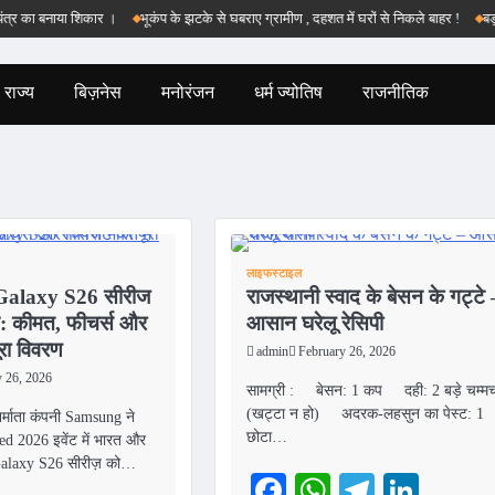
ा बनाया शिकार ।
भूकंप के झटके से घबराए ग्रामीण , दहशत में घरों से निकले बाहर !
बड़वानी क
राज्य
बिज़नेस
मनोरंजन
धर्म ज्योतिष
राजनीतिक
लाइफस्टाइल
alaxy S26 सीरीज
राजस्थानी स्वाद के बेसन के गट्टे 
्च: कीमत, फीचर्स और
आसान घरेलू रेसिपी
रा विवरण
admin
February 26, 2026
y 26, 2026
सामग्री : बेसन: 1 कप दही: 2 बड़े चम्म
(खट्टा न हो) अदरक-लहसुन का पेस्ट: 1
निर्माता कंपनी Samsung ने
छोटा…
 2026 इवेंट में भारत और
ें Galaxy S26 सीरीज़ को…
Facebook
WhatsApp
Telegra
Link