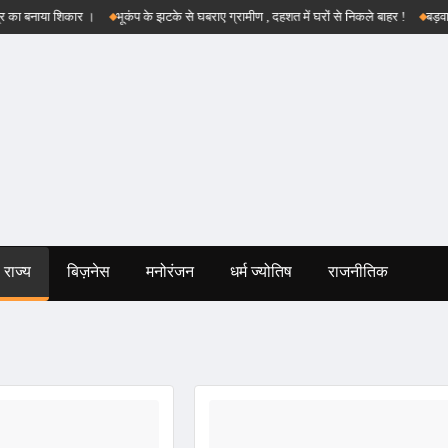
नाया शिकार ।
भूकंप के झटके से घबराए ग्रामीण , दहशत में घरों से निकले बाहर !
बड़वानी कलेक्
राज्य
बिज़नेस
मनोरंजन
धर्म ज्योतिष
राजनीतिक