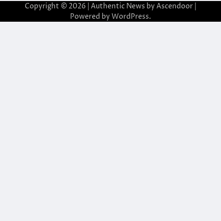
Copyright © 2026
| Authentic News by
Ascendoor
|
Powered by
WordPress
.