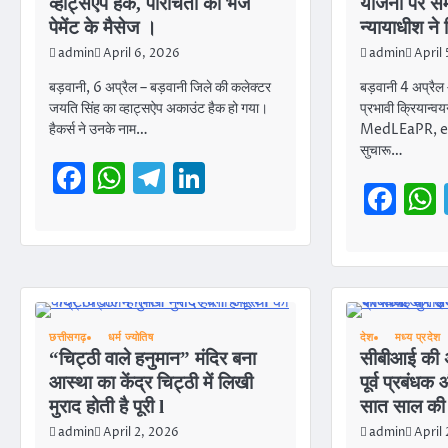
व्हाट्सऐप हैक, परिचितों को भेजे
योजना पर समन
पेमेंट के मैसेज ।
न्यायाधीश ने 
admin
April 6, 2026
admin
April
बड़वानी, 6 अप्रैल – बड़वानी जिले की कलेक्टर
बड़वानी 4 अप्रैल
जयति सिंह का व्हाट्सऐप अकाउंट हैक हो गया।
प्रभावी क्रियान्व
हैकर्स ने उनके नाम…
MedLEaPR, e-D
सुचारू…
Facebook
WhatsApp
Telegram
LinkedIn
Fa
छत्तीसगढ़
धर्म ज्योतिष
देश
मध्य प्रदेश
“चिट्ठी वाले हनुमान” मंदिर बना
सीबीआई की 
आस्था का केंद्र चिट्ठी में लिखी
पूर्व प्रबंध
मुराद होती है पूरी l
सात साल की 
admin
April 2, 2026
admin
April