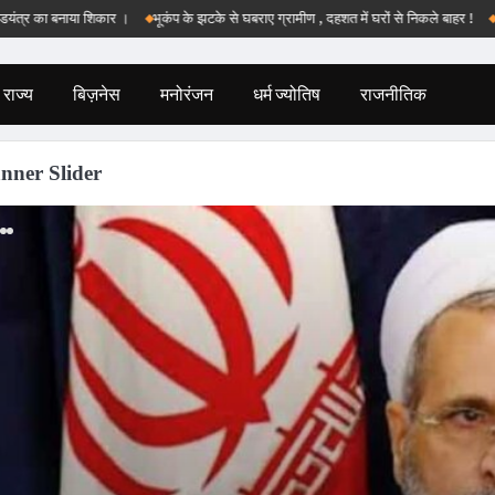
बनाया शिकार ।
भूकंप के झटके से घबराए ग्रामीण , दहशत में घरों से निकले बाहर !
बड़वानी कले
राज्य
बिज़नेस
मनोरंजन
धर्म ज्योतिष
राजनीतिक
nner Slider