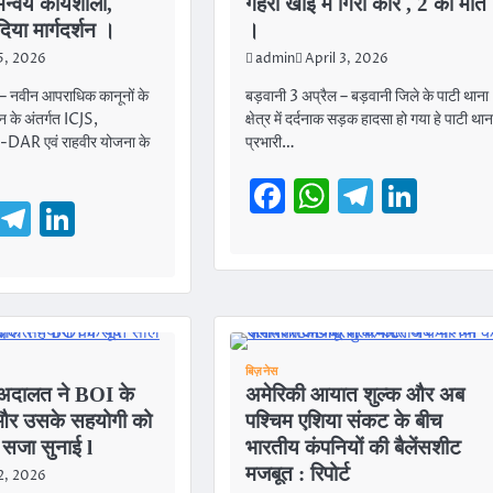
्वय कार्यशाला,
गहरी खाई में गिरी कार , 2 की मौत
दिया मार्गदर्शन ।
।
 5, 2026
admin
April 3, 2026
 – नवीन आपराधिक कानूनों के
बड़वानी 3 अप्रैल – बड़वानी जिले के पाटी थाना
यन के अंतर्गत ICJS,
क्षेत्र में दर्दनाक सड़क हादसा हो गया हे पाटी थान
AR एवं राहवीर योजना के
प्रभारी…
Facebook
WhatsAp
Telegr
Link
cebook
WhatsApp
Telegram
LinkedIn
बिज़नेस
अदालत ने BOI के
अमेरिकी आयात शुल्क और अब
क और उसके सहयोगी को
पश्चिम एशिया संकट के बीच
सजा सुनाई l
भारतीय कंपनियों की बैलेंसशीट
मजबूत : रिपोर्ट
 2, 2026