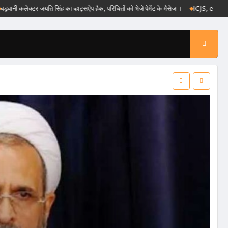
क्टर जयति सिंह का व्हाट्सऐप हैक, परिचितों को भेजे पेमेंट के मैसेज ।
ICJS, e-DAR और पीएम राहत