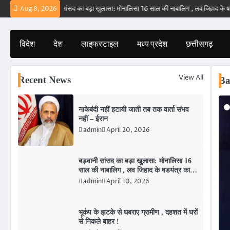
Skip
ान
बड़वानी सांसद का बड़ा खुलासा: मोनालिसा 16 साल की नाबालिग , लव जिहाद के षडयंत्र का 
Aug 8, 2026
to
content
विदेश
देश
लाइफस्टाइल
मध्य प्रदेश
छत्तीसगढ़
View All
Recent News
Ba
नाकेबंदी नहीं हटायी जाती तब तक वार्ता संभव
नहीं – ईरान
admin
April 20, 2026
बड़वानी सांसद का बड़ा खुलासा: मोनालिसा 16
साल की नाबालिग , लव जिहाद के षडयंत्र का
बनाया शिकार ।
admin
April 10, 2026
भूकंप के झटके से घबराए ग्रामीण , दहशत में घरों
से निकले बाहर !