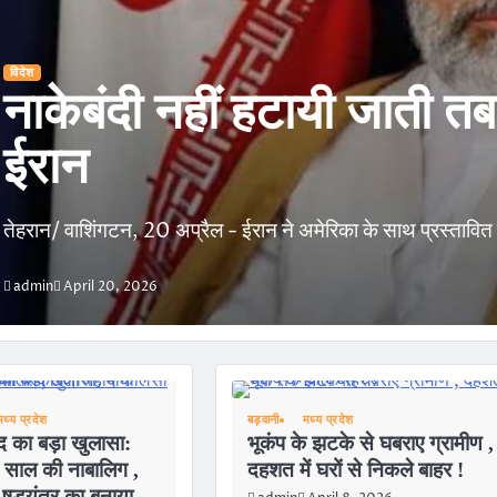
विदेश
नाकेबंदी नहीं हटायी जाती तब
ईरान
तेहरान/ वाशिंगटन, 20 अप्रैल - ईरान ने अमेरिका के साथ प्रस्तावित 
admin
April 20, 2026
मध्य प्रदेश
बड़वानी
मध्य प्रदेश
द का बड़ा खुलासा:
भूकंप के झटके से घबराए ग्रामीण ,
 साल की नाबालिग ,
दहशत में घरों से निकले बाहर !
 षडयंत्र का बनाया