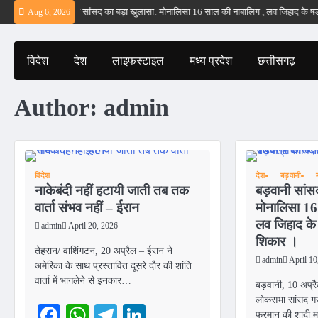
Skip
 – ईरान
बड़वानी सांसद का बड़ा खुलासा: मोनालिसा 16 साल की नाबालिग , लव जिहाद के षडयंत्र
Aug 6, 2026
to
content
विदेश
देश
लाइफस्टाइल
मध्य प्रदेश
छत्तीसगढ़
Author:
admin
विदेश
देश
बड़वानी
नाकेबंदी नहीं हटायी जाती तब तक
बड़वानी सांस
वार्ता संभव नहीं – ईरान
मोनालिसा 16
लव जिहाद के
admin
April 20, 2026
शिकार ।
तेहरान/ वाशिंगटन, 20 अप्रैल – ईरान ने
admin
April 10
अमेरिका के साथ प्रस्तावित दूसरे दौर की शांति
वार्ता में भागलेने से इनकार…
बड़वानी, 10 अप्र
लोकसभा सांसद गजे
Facebook
WhatsApp
Telegram
LinkedIn
फरमान की शादी माम