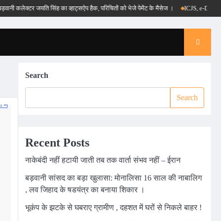
 कलेक्टर जयति सिंह का व्हाट्सऐप हैक, परिचितों को भेजे पेमेंट के मैसेज ।
ICJS, e-DAR और पीएम र
Search
Search
Recent Posts
नाकेबंदी नहीं हटायी जाती तब तक वार्ता संभव नहीं – ईरान
बड़वानी सांसद का बड़ा खुलासा: मोनालिसा 16 साल की नाबालिग
, लव जिहाद के षडयंत्र का बनाया शिकार ।
भूकंप के झटके से घबराए ग्रामीण , दहशत में घरों से निकले बाहर !
m
edIn