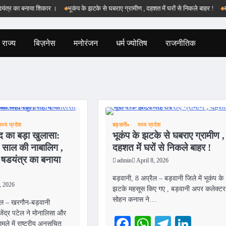
 का बनाया शिकार ।
भूकंप के झटके से घबराए ग्रामीण , दहशत में घरों से निकले बाहर !
बड़वानी
राज्य
बिज़नेस
मनोरंजन
धर्म ज्योतिष
राजनीतिक
मध्य प्रदेश
बड़वानी
मध्य प्रदेश
द का बड़ा खुलासा:
भूकंप के झटके से घबराए ग्रामीण ,
 साल की नाबालिग ,
दहशत में घरों से निकले बाहर !
 षडयंत्र का बनाया
admin
April 8, 2026
बड़वानी, 8 अप्रैल – बड़वानी जिले में भूकंप के
, 2026
झटके महसूस किए गए , बड़वानी अपर कलेक्टर
सोहन कनास ने…
ैल – खरगौन-बड़वानी
ंद्र पटेल ने मोनालिसा और
Facebook
WhatsApp
Telegra
Link
ले में राष्ट्रीय अनुसूचित