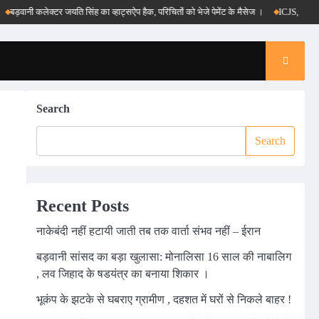
ी कलेक्टर जयति सिंह का व्हाट्सऐप हैक, परिचितों को भेजे पेमेंट के मैसेज ।
ICJS, e-DAR और पीएम 
Search
Search
Recent Posts
नाकेबंदी नहीं हटायी जाती तब तक वार्ता संभव नहीं – ईरान
बड़वानी सांसद का बड़ा खुलासा: मोनालिसा 16 साल की नाबालिग
, लव जिहाद के षडयंत्र का बनाया शिकार ।
भूकंप के झटके से घबराए ग्रामीण , दहशत में घरों से निकले बाहर !