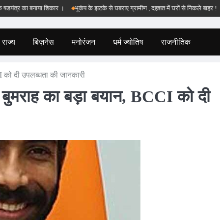
र का बनाया शिकार ।
भूकंप के झटके से घबराए ग्रामीण , दहशत में घरों से निकले बाहर !
बड़वान
राज्य
बिज़नेस
मनोरंजन
धर्म ज्योतिष
राजनीतिक
I को दी उपलब्धता की जानकारी
 बुमराह का बड़ा बयान, BCCI को दी