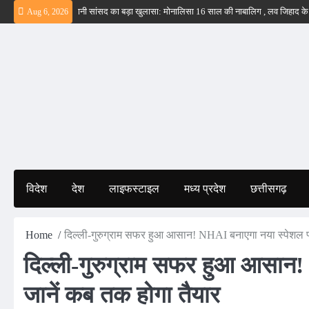
Skip
हीं – ईरान
बड़वानी सांसद का बड़ा खुलासा: मोनालिसा 16 साल की नाबालिग , लव जिहाद के षडयं
Aug 6, 2026
to
content
विदेश
देश
लाइफस्टाइल
मध्य प्रदेश
छत्तीसगढ़
Home
दिल्ली-गुरुग्राम सफर हुआ आसान! NHAI बनाएगा नया स्पेशल फ
दिल्ली-गुरुग्राम सफर हुआ आसान
जानें कब तक होगा तैयार