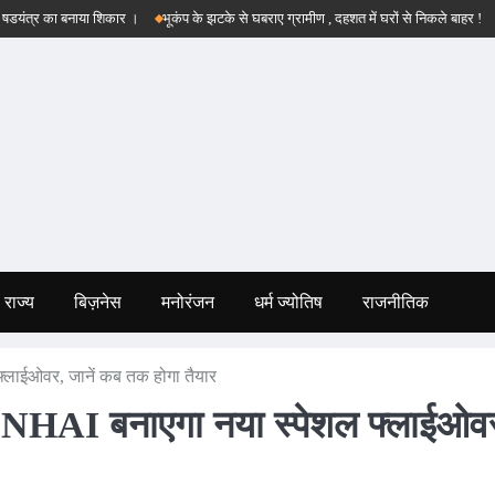
त्र का बनाया शिकार ।
भूकंप के झटके से घबराए ग्रामीण , दहशत में घरों से निकले बाहर !
बड़व
राज्य
बिज़नेस
मनोरंजन
धर्म ज्योतिष
राजनीतिक
्लाईओवर, जानें कब तक होगा तैयार
! NHAI बनाएगा नया स्पेशल फ्लाईओव