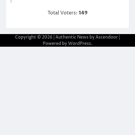
Total Voters:
149
Copyright © 2026
| Authentic News by
Ascendoor
|
Powered by
WordPress
.