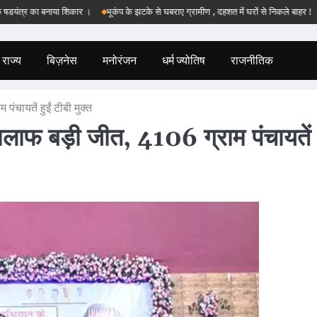
 का बनाया शिकार ।
भूकंप के झटके से घबराए ग्रामीण , दहशत में घरों से निकले बाहर !
बड़वान
राज्य
बिज़नेस
मनोरंजन
धर्म ज्योतिष
राजनीतिक
चायतें हुईं टीबी मुक्त
लाफ बड़ी जीत, 4106 ग्राम पंचायतें