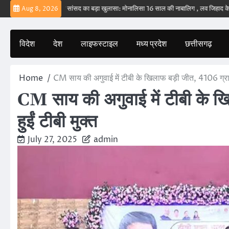
Skip
 – ईरान
बड़वानी सांसद का बड़ा खुलासा: मोनालिसा 16 साल की नाबालिग , लव जिहाद के षडयंत्र
Aug 8, 2026
to
content
विदेश
देश
लाइफस्टाइल
मध्य प्रदेश
छत्तीसगढ़
Home
CM साय की अगुवाई में टीबी के खिलाफ बड़ी जीत, 4106 ग्राम पं
CM साय की अगुवाई में टीबी के खि
हुईं टीबी मुक्त
July 27, 2025
admin