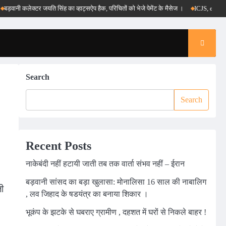
नी कलेक्टर जयति सिंह का व्हाट्सऐप हैक, परिचितों को भेजे पेमेंट के मैसेज ।
ICJS, e-DAR और पीएम
Search
Search
Recent Posts
नाकेबंदी नहीं हटायी जाती तब तक वार्ता संभव नहीं – ईरान
बड़वानी सांसद का बड़ा खुलासा: मोनालिसा 16 साल की नाबालिग
ी
, लव जिहाद के षडयंत्र का बनाया शिकार ।
भूकंप के झटके से घबराए ग्रामीण , दहशत में घरों से निकले बाहर !