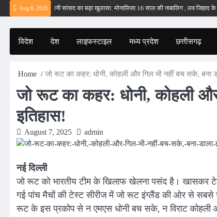
Skip
ीं – ईरान
बड़वानी सांसद का बड़ा खुलासा: मोनालिसा 16 साल की नाबालिग , लव जिहाद के षडयंत
Aug 6, 2026
to
content
विदेश
देश
लाइफस्टाइल
मध्य प्रदेश
छत्तीसगढ़
Home
जो रूट का कहर: धोनी, कोहली और गिल भी नहीं बच सके, बना 
जो रूट का कहर: धोनी, कोहली और
इतिहास!
August 7, 2025
admin
नई दिल्ली
जो रूट को भारतीय टीम के खिलाफ खेलना पसंद है। खासकर टेस्
गई पांच मैचों की टेस्ट सीरीज में जो रूट इंग्लैंड की ओर से सब
रूट के इस प्रकोप से न एमएस धोनी बच सके, न विराट कोहली औ