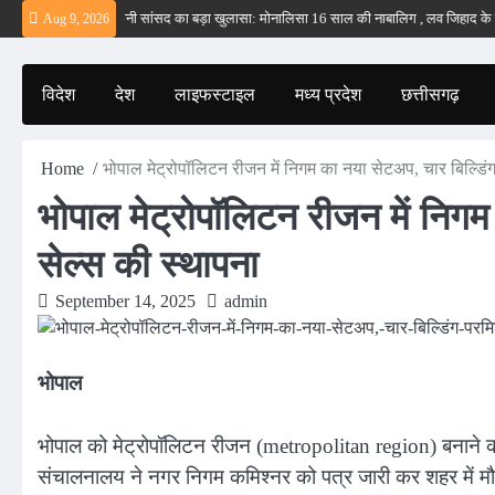
Skip
ीं – ईरान
बड़वानी सांसद का बड़ा खुलासा: मोनालिसा 16 साल की नाबालिग , लव जिहाद के षडयंत
Aug 9, 2026
to
content
विदेश
देश
लाइफस्टाइल
मध्य प्रदेश
छत्तीसगढ़
Home
भोपाल मेट्रोपॉलिटन रीजन में निगम का नया सेटअप, चार बिल्डिं
भोपाल मेट्रोपॉलिटन रीजन में निग
सेल्स की स्थापना
September 14, 2025
admin
भोपाल
भोपाल को मेट्रोपॉलिटन रीजन (metropolitan region) बनाने 
संचालनालय ने नगर निगम कमिश्नर को पत्र जारी कर शहर में मौज