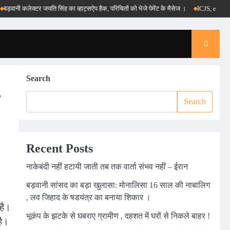
नी कलेक्टर जयति सिंह का व्हाट्सऐप हैक, परिचितों को भेजे पेमेंट के मैसेज ।
ICJS, e-DAR और पीएम
Search
Search
Recent Posts
नाकेबंदी नहीं हटायी जाती तब तक वार्ता संभव नहीं – ईरान
बड़वानी सांसद का बड़ा खुलासा: मोनालिसा 16 साल की नाबालिग
, लव जिहाद के षडयंत्र का बनाया शिकार ।
है।
भूकंप के झटके से घबराए ग्रामीण , दहशत में घरों से निकले बाहर !
है।