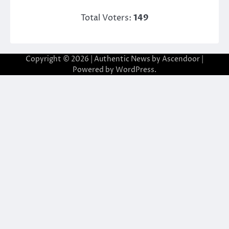
Total Voters:
149
Copyright © 2026
| Authentic News by
Ascendoor
|
Powered by
WordPress
.