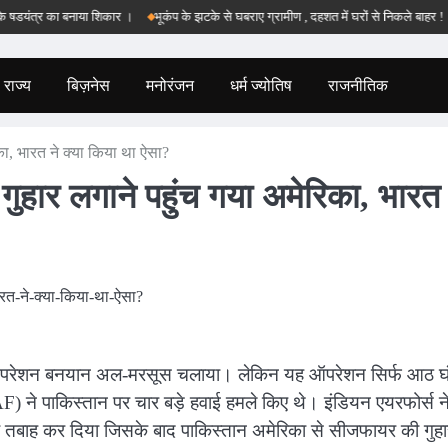
त्र का बनाया शिकार ।
भूकंप के झटके से घबराए ग्रामीण , दहशत में घरों से निकले बाहर !
बड़व
राज्य
बिज़नेस
मनोरंजन
धर्म ज्योतिष
राजनीतिक
ा, भारत ने क्या किया था ऐसा?
ुहार लगाने पहुंच गया अमेरिका, भारत 
 ऑपरेशन बनयान अल-मरसूस चलाया। लेकिन यह ऑपरेशन सिर्फ आठ घं
AF) ने पाकिस्तान पर चार बड़े हवाई हमले किए थे। इंडियन एयरफोर्स न
 तबाह कर दिया जिसके बाद पाकिस्तान अमेरिका से सीजफायर की गुहा