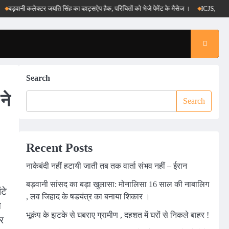
ानी कलेक्टर जयति सिंह का व्हाट्सऐप हैक, परिचितों को भेजे पेमेंट के मैसेज ।
ICJS, e-DAR और पीए
Search
ने
Search
Recent Posts
नाकेबंदी नहीं हटायी जाती तब तक वार्ता संभव नहीं – ईरान
बड़वानी सांसद का बड़ा खुलासा: मोनालिसा 16 साल की नाबालिग
टे
, लव जिहाद के षडयंत्र का बनाया शिकार ।
े
भूकंप के झटके से घबराए ग्रामीण , दहशत में घरों से निकले बाहर !
र