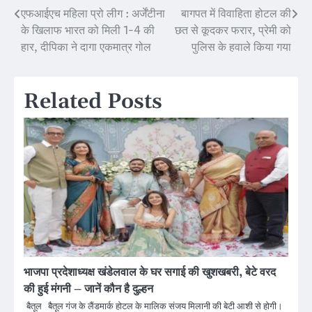
एफआईएच महिला प्रो लीग : अर्जेंटीना
बागपत में विवाहिता होटल की
Post
के खिलाफ भारत को मिली 1-4 की
छत से कूदकर फरार, प्रेमी को
navigation
हार, दीपिका ने दागा एकमात्र गोल
पुलिस के हवाले किया गया
Related Posts
भाजपा प्रदेशाध्यक्ष खंडेलवाल के घर सगाई की खुशखबरी, बेटे वरद
की हुई मंगनी – जानें कौन है दुल्हन
बैतूल बैतूल गंज के लैंडमार्क होटल के मालिक संजय मिलानी की बेटी आशी से होगी।