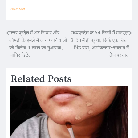
लाइफस्टाइल
उत्तर प्रदेश में अब सियार और
मध्यप्रदेश के 54 जिलों में मानसून
Post
लोमड़ी के हमले में जान गंवाने वालों
3 दिन में ही पहुंचा, सिर्फ एक जिला
navigation
को मिलेगा 4 लाख का मुआवजा,
भिंड बचा, अशोकनगर-रतलाम में
जानिए डिटेल
तेज बरसात
Related Posts