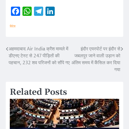
Facebook
WhatsApp
Telegram
LinkedIn
विदेश
अहमदाबाद Air India क्रैश मामले में
इंदौर एयरपोर्ट पर इंदौर से
Post
डीएनए टेस्ट से 247 पीड़ितों की
जबलपुर जाने वाली उड़ान को
navigation
पहचान, 232 शव परिजनों को सौंपे गए
अंतिम समय में कैंसिल कर दिया
गया
Related Posts