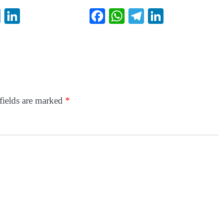
ook
atsApp
Telegram
LinkedIn
Facebook
WhatsApp
Telegram
LinkedI
fields are marked
*