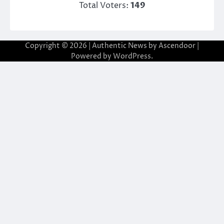
Total Voters:
149
Copyright © 2026
| Authentic News by
Ascendoor
|
Powered by
WordPress
.