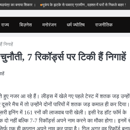
 का बनाया शिकार ।
भूकंप के झटके से घबराए ग्रामीण , दहशत में घरों से निकले बाहर !
बड़वान
राज्य
बिज़नेस
मनोरंजन
धर्म ज्योतिष
राजनीतिक
ं निगाहें
चुनौती, 7 रिकॉर्ड्स पर टिकी हैं निगाहें
ुए नजर आ रहे हैं। लीड्स में खेले गए पहले टेस्ट में शतक जड़ उन्हों
दूसरे मैच में तो उन्होंने दोनों पारियों में शतक जड़ कमाल ही कर दिया।
दूसरी इनिंग में 161 रनों की लाजवाब पारी खेली। इसी रेड हॉट फॉर्म के
 दो नहीं बल्कि 7-7 रिकॉर्ड्स अपने नाम करने का मौका होगा। इनमें स
सिर्फ एक ही कप्तान अपने नाम कर पाया है। गिल अगर वह रिकॉर्ड बनाते