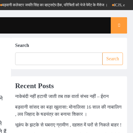
ी कलेक्टर जयति सिंह का व्हाट्सऐप हैक, परिचितों को भेजे पेमेंट के मैसेज ।
ICJS, e-DAR और पीएम 
Search
Search
Recent Posts
नाकेबंदी नहीं हटायी जाती तब तक वार्ता संभव नहीं – ईरान
ने
बड़वानी सांसद का बड़ा खुलासा: मोनालिसा 16 साल की नाबालिग
, लव जिहाद के षडयंत्र का बनाया शिकार ।
े
भूकंप के झटके से घबराए ग्रामीण , दहशत में घरों से निकले बाहर !
 हैं