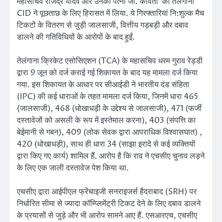
महासचिव राजेंद्र यादव और उनकी पत्नी जी. कविता को तेलंगाना
CID ने पूछताछ के लिए हिरासत में लिया. ये गिरफ्तारियां नि:शुल्क मैच
टिकटों के वितरण से जुड़ी जालसाजी, वित्तीय गड़बड़ी और दबाव
डालने की गतिविधियों के आरोपों के बाद हुईं.
तेलंगाना क्रिकेट एसोसिएशन (TCA) के महासचिव धरम गुराव रेड्डी
द्वारा 9 जून को दर्ज कराई गई शिकायत के बाद यह मामला दर्ज किया
गया. इस शिकायत के आधार पर सीआईडी ​​ने भारतीय दंड संहिता
(IPC) की कई धाराओं के तहत मामला दर्ज किया, जिनमें धारा 465
(जालसाजी), 468 (धोखाधड़ी के उद्देश्य से जालसाजी), 471 (फर्जी
दस्तावेजों को असली के रूप में इस्तेमाल करना), 403 (संपत्ति का
बेईमानी से गबन), 409 (लोक सेवक द्वारा आपराधिक विश्वासघात) ,
420 (धोखाधड़ी), साथ ही धारा 34 (साझा इरादे से कई व्यक्तियों
द्वारा किए गए कार्य) शामिल हैं. आरोप है कि राव ने एचसीए चुनाव लड़ने
के लिए एक जाली दस्तावेज पेश किया था.
एचसीए द्वारा आईपीएल फ्रेंचाइजी सनराइजर्स हैदराबाद (SRH) पर
निर्धारित सीमा से ज्यादा कॉम्प्लिमेंट्री टिकट देने के लिए दबाव डालने
के प्रयासों से जुड़े और भी आरोप सामने आए हैं. एसआरएच, एचसीए