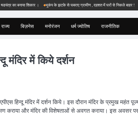
त्र का बनाया शिकार ।
भूकंप के झटके से घबराए ग्रामीण , दहशत में घरों से निकले बाहर !
बड़व
राज्य
बिज़नेस
मनोरंजन
धर्म ज्योतिष
राजनीतिक
ू मंदिर में किये दर्शन
एपीएस हिन्दू मंदिर में दर्शन किये। इस दौरान मंदिर के प्रमुख महंत पूज्
 का भ्रमण कराया और मंदिर की विशेषताओं से अवगत कराया। इस अवसर प