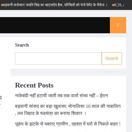
ानी कलेक्टर जयति सिंह का व्हाट्सऐप हैक, परिचितों को भेजे पेमेंट के मैसेज ।
ICJS, e-DAR और पीए
Search
Search
Recent Posts
नाकेबंदी नहीं हटायी जाती तब तक वार्ता संभव नहीं – ईरान
य
र
बड़वानी सांसद का बड़ा खुलासा: मोनालिसा 16 साल की नाबालिग
, लव जिहाद के षडयंत्र का बनाया शिकार ।
भूकंप के झटके से घबराए ग्रामीण , दहशत में घरों से निकले बाहर !