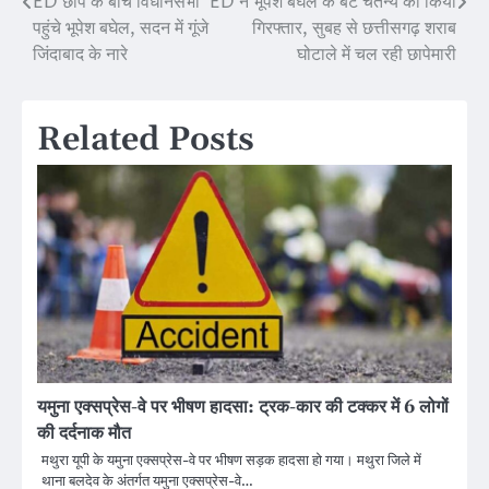
ED छापे के बीच विधानसभा
ED ने भूपेश बघेल के बेटे चैतन्य को किया
Post
पहुंचे भूपेश बघेल, सदन में गूंजे
गिरफ्तार, सुबह से छत्तीसगढ़ शराब
navigation
जिंदाबाद के नारे
घोटाले में चल रही छापेमारी
Related Posts
यमुना एक्सप्रेस-वे पर भीषण हादसा: ट्रक-कार की टक्कर में 6 लोगों
की दर्दनाक मौत
मथुरा यूपी के यमुना एक्सप्रेस-वे पर भीषण सड़क हादसा हो गया। मथुरा जिले में
थाना बलदेव के अंतर्गत यमुना एक्सप्रेस-वे…