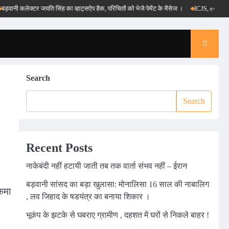
ी कलेक्टर जयति सिंह का व्हाट्सऐप हैक, परिचितों को भेजे पेमेंट के मैसेज ।
ICJS, e-DAR और पीएम 
Search
Search
Recent Posts
नाकेबंदी नहीं हटायी जाती तब तक वार्ता संभव नहीं – ईरान
बड़वानी सांसद का बड़ा खुलासा: मोनालिसा 16 साल की नाबालिग
कमा
, लव जिहाद के षडयंत्र का बनाया शिकार ।
भूकंप के झटके से घबराए ग्रामीण , दहशत में घरों से निकले बाहर !