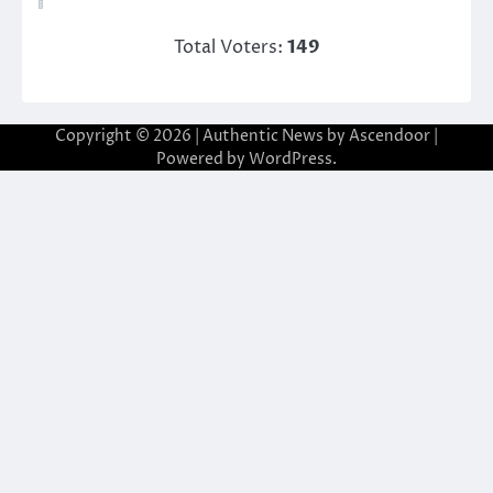
Total Voters:
149
Copyright © 2026
| Authentic News by
Ascendoor
|
Powered by
WordPress
.