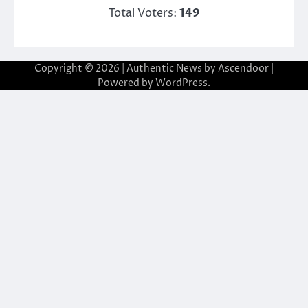
Total Voters:
149
Copyright © 2026
| Authentic News by
Ascendoor
|
Powered by
WordPress
.