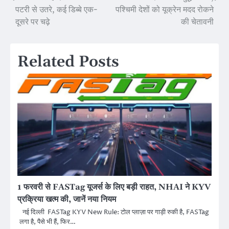
पटरी से उतरे, कई डिब्बे एक-
पश्चिमी देशों को यूक्रेन मदद रोकने
navigation
दूसरे पर चढ़े
की चेतावनी
Related Posts
1 फरवरी से FASTag यूजर्स के लिए बड़ी राहत, NHAI ने KYV
प्रक्रिया खत्म की, जानें नया नियम
नई दिल्ली FASTag KYV New Rule: टोल प्लाज़ा पर गाड़ी रुकी है, FASTag
लगा है, पैसे भी हैं, फिर…