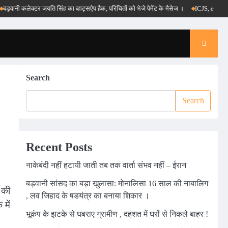
नी कलेक्टर जयति सिंह का व्हाट्सऐप हैक, परिचितों को भेजे पेमेंट के मैसेज ।
ICJS, e-DAR और पीएम
Search
Search
Recent Posts
नाकेबंदी नहीं हटायी जाती तब तक वार्ता संभव नहीं – ईरान
बड़वानी सांसद का बड़ा खुलासा: मोनालिसा 16 साल की नाबालिग
 की
, लव जिहाद के षडयंत्र का बनाया शिकार ।
में
भूकंप के झटके से घबराए ग्रामीण , दहशत में घरों से निकले बाहर !