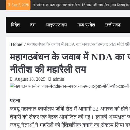
Skip
ीं – ईरान
बड़वानी सांसद का बड़ा खुलासा: मोनालिसा 16 साल की नाबालिग , लव जिहाद के षडयंत
Aug 7, 2026
to
content
विदेश
देश
लाइफस्टाइल
मध्य प्रदेश
छत्तीसगढ़
Home
महागठबंधन के जवाब में NDA का जबरदस्त हमला: PM मोदी औ
महागठबंधन के जवाब में NDA क
नीतीश की महारैली तय
August 18, 2025
admin
पटना
जदयू महानगर कार्यालय जीबी रोड में आगामी 22 अगस्त को होने वाल
तैयारी को लेकर एक बैठक आयोजित की गई। इसकी अध्यक्षता जदयू
जदयू नेताओं ने महारैली को ऐतिहासिक बनाने का संकल्प लिया 