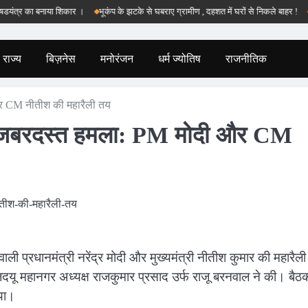
्र का बनाया शिकार ।
भूकंप के झटके से घबराए ग्रामीण , दहशत में घरों से निकले बाहर !
बड़वा
राज्य
बिज़नेस
मनोरंजन
धर्म ज्योतिष
राजनीतिक
र CM नीतीश की महारैली तय
ा जबरदस्त हमला: PM मोदी और CM
ी प्रधानमंत्री नरेंद्र मोदी और मुख्यमंत्री नीतीश कुमार की महारैली
 महानगर अध्यक्ष राजकुमार प्रसाद उर्फ राजू बरनवाल ने की। बैठक 
गया।