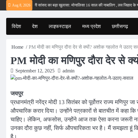
Skip
ं – ईरान
बड़वानी सांसद का बड़ा खुलासा: मोनालिसा 16 साल की नाबालिग , लव जिहाद के षडयंत्
Aug 8, 2026
to
content
विदेश
देश
लाइफस्टाइल
मध्य प्रदेश
छत्तीसगढ़
Home
PM मोदी का मणिपुर दौरा देर से क्यों? अशोक गहलोत ने उठाए 
PM मोदी का मणिपुर दौरा देर से क
September 12, 2025
admin
जयपुर
प्रधानमंत्री नरेंद्र मोदी 13 सितंबर को पूर्वोत्तर राज्य मणिपुर जा 
औपचारिक करार दिया। उन्होंने पत्रकारों से बातचीत में कहा कि प
चाहिए। लेकिन, अफसोस, उन्होंने आज तक ऐसा करना जरूरी नहीं
उनका दौरा कुछ नहीं, सिर्फ औपचारिकता भर है। मैं समझता हूं 
है।