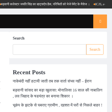
ी कलेक्टर जयति सिंह का व्हाट्सऐप हैक, परिचितों को भेजे पेमेंट के मैसेज ।
ICJS, e-DAR और पीएम 
Search
Search
Recent Posts
नाकेबंदी नहीं हटायी जाती तब तक वार्ता संभव नहीं – ईरान
े
बड़वानी सांसद का बड़ा खुलासा: मोनालिसा 16 साल की नाबालिग
, लव जिहाद के षडयंत्र का बनाया शिकार ।
ा
भूकंप के झटके से घबराए ग्रामीण , दहशत में घरों से निकले बाहर !