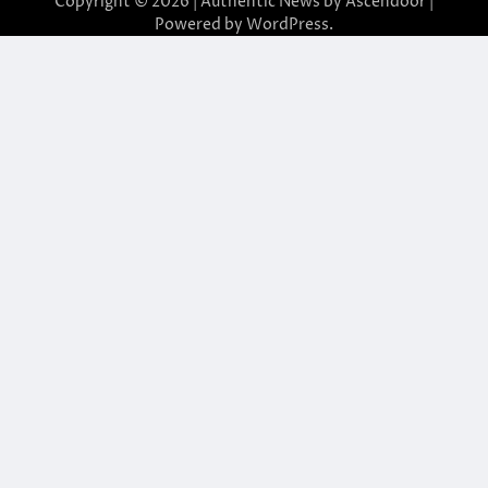
Copyright © 2026
| Authentic News by
Ascendoor
|
Powered by
WordPress
.