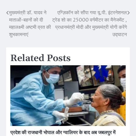
मुख्यमंत्री डॉ. यादव ने
एग्ज़िकॉन को सौंपा गया यू.पी. इंटरनेशनल
Post
माताओं-बहनों को दी
ट्रेड शो का 25000 वर्गमीटर का मैनेजमेंट ,
navigation
महालक्ष्मी अष्टमी व्रत की
प्रधानमंत्री मोदी और मुख्यमंत्री योगी करेंगे
शुभकामनाएं
उद्घाटन
Related Posts
प्रदेश की राजधानी भोपाल और ग्वालियर के बाद अब जबलपुर में