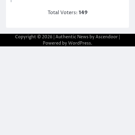
Total Voters:
149
Copyright © 2026
| Authentic News by
Ascendoor
|
Powered by
WordPress
.