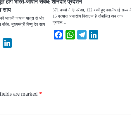
त होंगे भारत-जापान संबंध:
शानदार प्रदर्शन
देव साय
371 बच्चों ने दी परीक्षा, 122 बच्चें हुए क्वालीफाई राज्य मे
15 प्रयास आवासीय विद्यालय है संचालित अब तक
ोदी की आगामी जापान यात्रा से और
प्रयास…
संबंध: मुख्यमंत्री विष्णु देव साय
Facebook
WhatsApp
Telegram
LinkedI
ook
atsApp
Telegram
LinkedIn
fields are marked
*