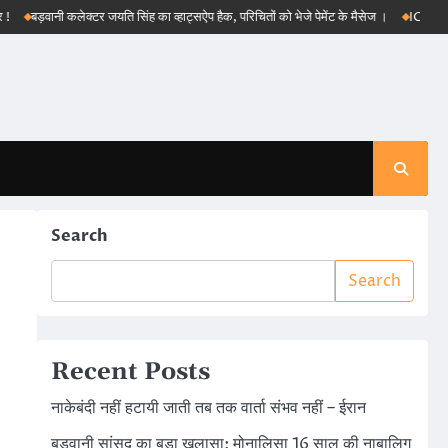
ानी कलेक्टर जयति सिंह का व्हाट्सऐप हैक, परिचितों को भेजे पेमेंट के मैसेज ।
ICJS, e-DAR और पीए
Search
Search
Recent Posts
नाकेबंदी नहीं हटायी जाती तब तक वार्ता संभव नहीं – ईरान
बड़वानी सांसद का बड़ा खुलासा: मोनालिसा 16 साल की नाबालिग