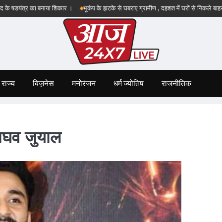
्र का बनाया शिकार ।
भूकंप के झटके से घबराए ग्रामीण , दहशत में घरों से निकले बाहर !
बड़व
राज्य
बिज़नेस
मनोरंजन
धर्म ज्योतिष
राजनीतिक
 राघव जुयाल