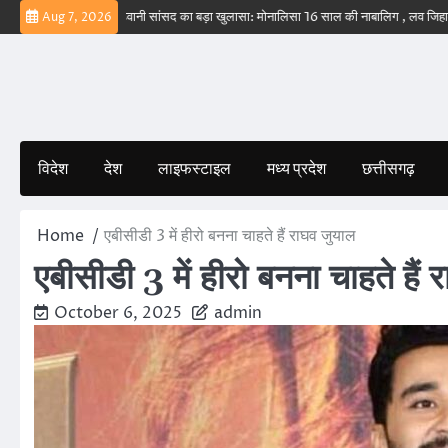
Skip
ीं – ईरान
बड़वानी सांसद का बड़ा खुलासा: मोनालिसा 16 साल की नाबालिग , लव जिहाद के षडयंत
Aug 7, 2026
to
content
विदेश
देश
लाइफस्टाइल
मध्य प्रदेश
छत्तीसगढ़
Home
एबीसीडी 3 में हीरो बनना चाहते हैं राघव जुयाल
एबीसीडी 3 में हीरो बनना चाहते हैं
October 6, 2025
admin