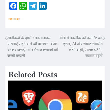
Facebook
WhatsApp
Telegram
LinkedIn
लाइफस्टाइल
आतंकियों के हाथों बंधक बनाकर
खेती में तकनीक की क्रांति: अब
Post
यातनाएँ सहने वाले की दास्तान: बंधक
ड्रोन, AI और रोबोट संभालेंगे
navigation
बनकर कराई गयी शर्मनाक हरकतों की
खेती-बाड़ी, लागत घटेगी,
सच्ची कहानी
पैदावार बढ़ेगी
Related Posts