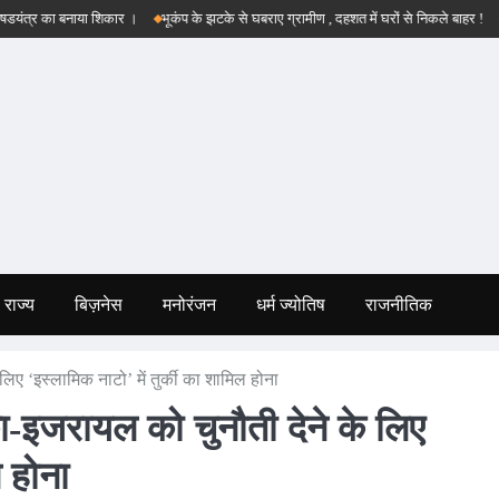
का बनाया शिकार ।
भूकंप के झटके से घबराए ग्रामीण , दहशत में घरों से निकले बाहर !
बड़वानी 
राज्य
बिज़नेस
मनोरंजन
धर्म ज्योतिष
राजनीतिक
ए ‘इस्लामिक नाटो’ में तुर्की का शामिल होना
-इजरायल को चुनौती देने के लिए
ल होना