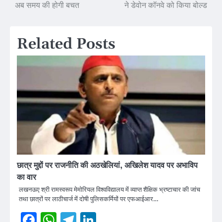
navigation
अब समय की होगी बचत
ने डेवोन कॉनवे को किया बोल्ड
Related Posts
छात्र मुद्दों पर राजनीति की अठखेलियां, अखिलेश यादव पर अभाविप
का वार
लखनऊए श्री रामस्वरूप मेमोरियल विश्वविद्यालय में व्याप्त शैक्षिक भ्रष्टाचार की जांच
तथा छात्रों पर लाठीचार्ज में दोषी पुलिसकर्मियों पर एफआईआर…
Facebook
WhatsApp
Telegram
LinkedIn