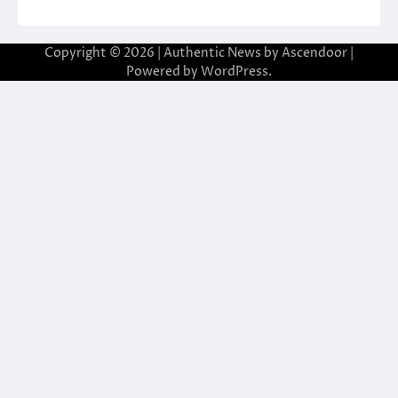
Copyright © 2026
| Authentic News by
Ascendoor
|
Powered by
WordPress
.