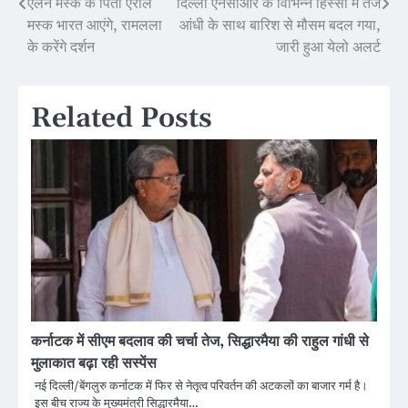
एलन मस्क के पिता एरोल
दिल्ली एनसीआर के विभिन्न हिस्सों में तेज
Post
मस्क भारत आएंगे, रामलला
आंधी के साथ बारिश से मौसम बदल गया,
navigation
के करेंगे दर्शन
जारी हुआ येलो अलर्ट
Related Posts
कर्नाटक में सीएम बदलाव की चर्चा तेज, सिद्धारमैया की राहुल गांधी से
मुलाकात बढ़ा रही सस्पेंस
नई दिल्ली/बेंगलुरु कर्नाटक में फिर से नेतृत्व परिवर्तन की अटकलों का बाजार गर्म है।
इस बीच राज्य के मुख्यमंत्री सिद्धारमैया…