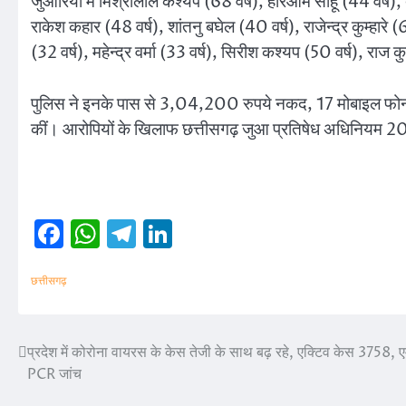
जुआरियों में मिश्रीलाल कश्यप (68 वर्ष), हरिओम साहू (44 वर्ष), दी
राकेश कहार (48 वर्ष), शांतनु बघेल (40 वर्ष), राजेन्द्र कुम्हा
(32 वर्ष), महेन्द्र वर्मा (33 वर्ष), सिरीश कश्यप (50 वर्ष), राज
पुलिस ने इनके पास से 3,04,200 रुपये नकद, 17 मोबाइल फोन और 
कीं। आरोपियों के खिलाफ छत्तीसगढ़ जुआ प्रतिषेध अधिनियम 20
Facebook
WhatsApp
Telegram
LinkedIn
छत्तीसगढ़
प्रदेश में कोरोना वायरस के केस तेजी के साथ बढ़ रहे, एक्टिव केस 3758, एम्
Post
PCR जांच
navigation