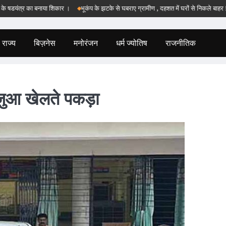
यंत्र का बनाया शिकार ।
भूकंप के झटके से घबराए ग्रामीण , दहशत में घरों से निकले बाहर !
ब
राज्य
बिज़नेस
मनोरंजन
धर्म ज्योतिष
राजनीतिक
 जुआ खेलते पकड़ा