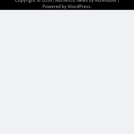
Copyright © 2026
| Authentic News by
Ascendoor
|
Powered by
WordPress
.